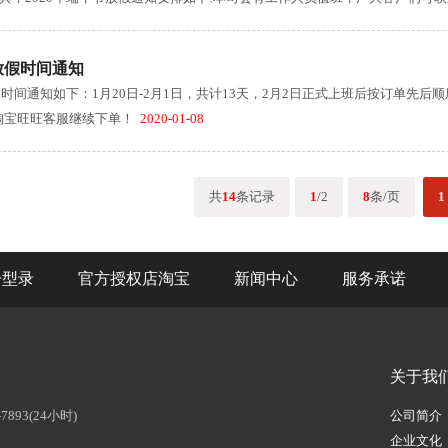
节放假时间通知
放假时间通知如下：1月20日-2月1日，共计13天，2月2日正式上班后按订单
淘宝旺旺客服继续下单！
2020-01-08
共
14
条记录
1
/2
8
条/页
1
子型录
官方授权店淘宝
新闻中心
服务承诺
关于我
7893(24小时)
公司简介
企业文化