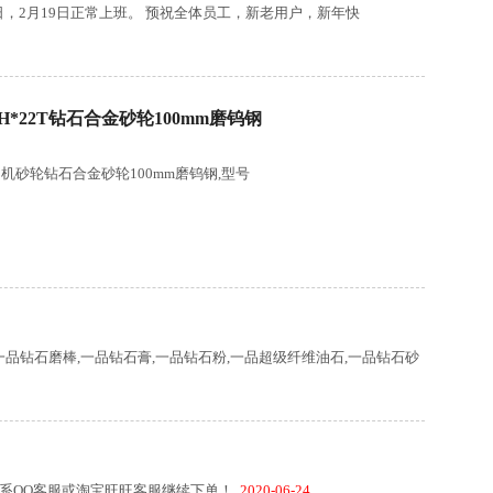
日，2月19日正常上班。 预祝全体员工，新老用户，新年快
H*22T钻石合金砂轮100mm磨钨钢
磨刀机砂轮钻石合金砂轮100mm磨钨钢,型号
一品钻石磨棒,一品钻石膏,一品钻石粉,一品超级纤维油石,一品钻石砂
联系QQ客服或淘宝旺旺客服继续下单！
2020-06-24