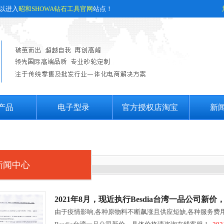
可以进入
昭和SHOWA钻石工具官网
站点！
产品
电子型录
官方授权店淘宝
新
新闻中心
2021年8月，现近执行Besdia台湾一品公司
由于疫情影响,各种原物料不断飙涨且供应短缺,各种服务费