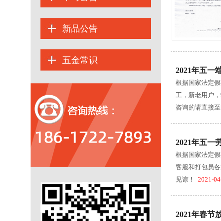
新品公告
五金常识
2021年五
根据国家法定假
工，新老用户，
咨询的请直接至电
2021年五
根据国家法定假
客服和打包员各
见谅！
2021-04
2021年春